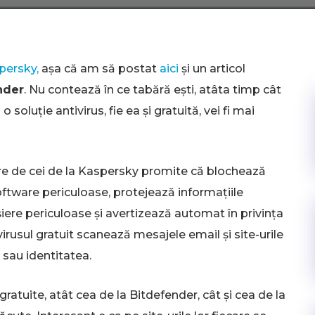
persky,
așa că am să postat
aici
și un articol
nder
. Nu contează în ce tabără ești, atâta timp cât
soluție antivirus, fie ea și gratuită, vei fi mai
are de cei de la Kaspersky promite că blochează
 software periculoase, protejează informațiile
iere periculoase şi avertizează automat în privința
virusul gratuit scanează mesajele email şi site-urile
 sau identitatea.
ratuite, atât cea de la Bitdefender, cât și cea de la