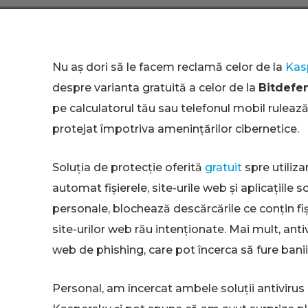
Nu aș dori să le facem reclamă celor de la
Kas
despre varianta gratuită a celor de la
Bitdefe
pe calculatorul tău sau telefonul mobil rulează o 
protejat împotriva amenințărilor cibernetice.
Soluția de protecție oferită
gratuit
spre utiliz
automat fișierele, site-urile web şi aplicațiile
personale, blochează descărcările ce conțin fiș
site-urilor web rău intenționate. Mai mult, anti
web de phishing, care pot încerca să fure banii
Personal, am încercat ambele soluții antivirus g