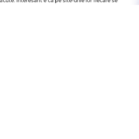
ute. Interesant e ca pe site-urile lor fiecare se
der se poziționează la mustață pe primul loc, în
în topuri.