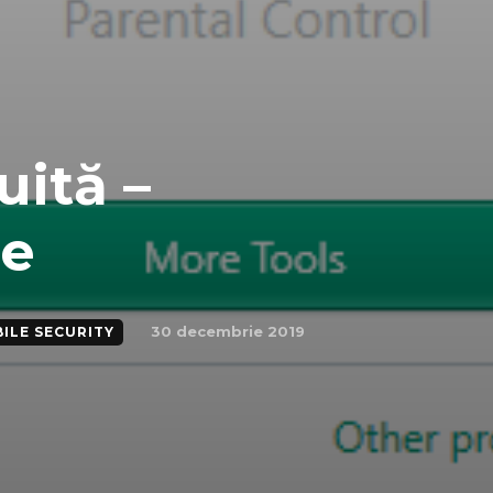
uită –
ee
30 decembrie 2019
ILE SECURITY