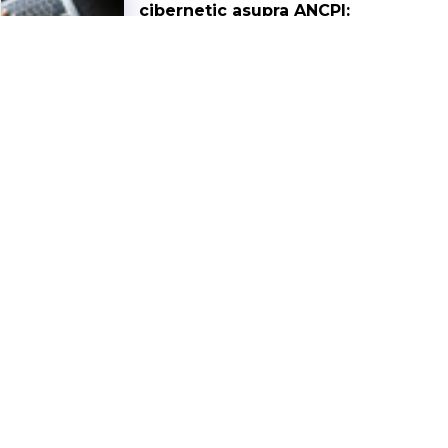
cibernetic asupra ANCPI:
interviu cu ByteToBreach
INTERVIEWS
17 IULIE 2026
De la reglementare la
execuție: cum schimbă
CRA dezvoltarea software
în Europa
INTERVIEWS
19 MAI 2026