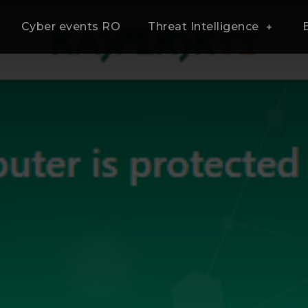
Cyber events RO
Threat Intelligence