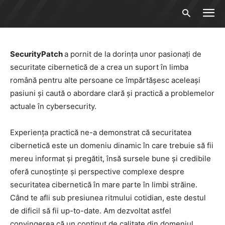
Acasă
About us
SecurityPatch
a pornit de la dorința unor pasionați de
securitate cibernetică de a crea un suport în limba
română pentru alte persoane ce împărtășesc aceleași
pasiuni și caută o abordare clară și practică a problemelor
actuale în cybersecurity.
Experiența practică ne-a demonstrat că securitatea
cibernetică este un domeniu dinamic în care trebuie să fii
mereu informat și pregătit, însă sursele bune și credibile
oferă cunoștințe și perspective complexe despre
securitatea cibernetică în mare parte în limbi străine.
Când te afli sub presiunea ritmului cotidian, este destul
de dificil să fii up-to-date. Am dezvoltat astfel
convingerea că un conținut de calitate din domeniul