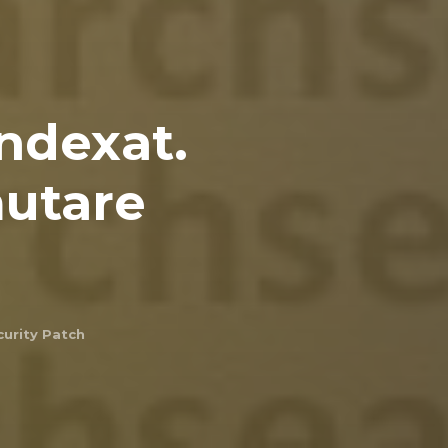
indexat.
ăutare
curity Patch