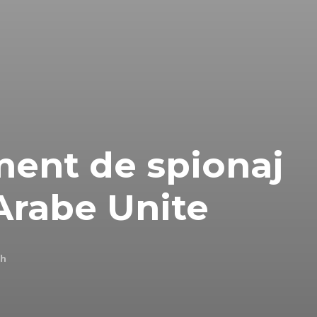
ment de spionaj
 Arabe Unite
ch