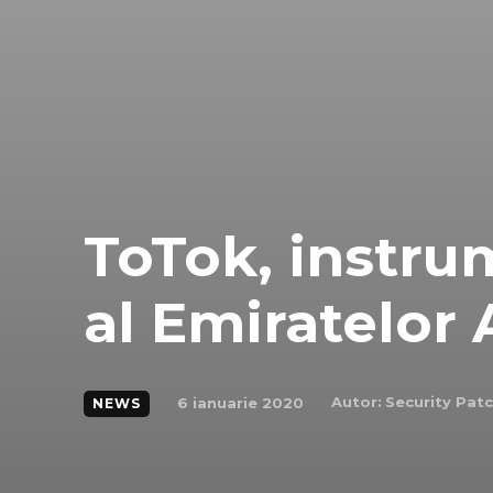
ToTok, instru
al Emiratelor
Autor:
Security Pat
6 ianuarie 2020
NEWS