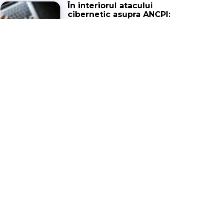
În interiorul atacului
cibernetic asupra ANCPI:
interviu cu ByteToBreach
INTERVIEWS
17 IULIE 2026
De la reglementare la
execuție: cum schimbă
CRA dezvoltarea software
în Europa
INTERVIEWS
19 MAI 2026