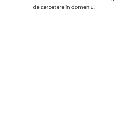
de cercetare în domeniu.
Urmare a acestor întâmplări Apple și Googl
Dacă îl aveți pe telefon,
recomandarea noa
APPLE
CONFIDENȚIALITATE
EMIRATELE ARA
SPYWARE
SUPRAVEGHERE
TELEFOANE
UA