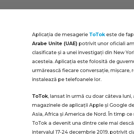
Aplicația de mesagerie
ToTok
este de fap
Arabe Unite (UAE)
potrivit unor oficiali a
clasificate și a unei investigați din New Yo
acesteia. Aplicaţia este folosită de guvern
urmărească fiecare conversație, mișcare, re
instalează pe telefoanele lor.
ToTok
, lansat în urmă cu doar câteva luni,
magazinele de aplicații Apple și Google de c
Asia, Africa și America de Nord. În timp ce m
ToTok a devenit una dintre cele mai descăr
intervalul 17-24 decembrie 2019
, potrivit 