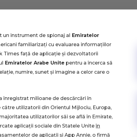
t un instrument de spionaj al
Emiratelor
mericani familiarizați cu evaluarea informațiilor
rk Times faţă de aplicație și dezvoltatorii
ul
Emiratelor Arabe Unite
pentru a încerca să
lație, numire, sunet și imagine a celor care o
 a înregistrat milioane de descărcări în
ătre utilizatorii din Orientul Mijlociu, Europa,
ajoritatea utilizatorilor săi se află în Emirate,
cate aplicații sociale din Statele Unite
în
clasamentelor de aplicații și App Annie, o firmă