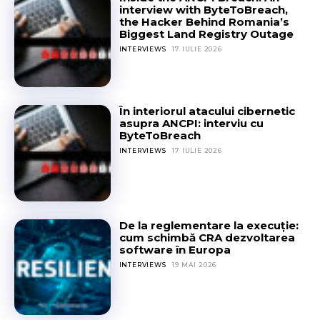
interview with ByteToBreach,
the Hacker Behind Romania’s
Biggest Land Registry Outage
INTERVIEWS
17 IULIE 2026
În interiorul atacului cibernetic
asupra ANCPI: interviu cu
ByteToBreach
INTERVIEWS
17 IULIE 2026
De la reglementare la execuție:
cum schimbă CRA dezvoltarea
software în Europa
INTERVIEWS
19 MAI 2026