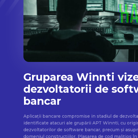
Gruparea Winnti viz
dezvoltatorii de sof
bancar
Aplicații bancare compromise in stadiul de dezvoltare În Rusia au 
identificate atacuri ale grupării APT Winnti, cu origi
dezvoltatorilor de software bancar, precum și asup
domeniul construcțiilor. Plasarea de cod malițios în