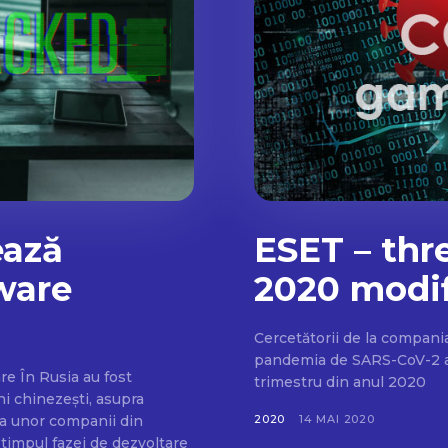
ează
ESET – thr
tware
2020 modi
Cercetătorii de la compani
pandemia de SARS-CoV-2 a 
fost
trimestru din anul 2020
ni chinezești, asupra
ra unor companii din
2020
14 MAI 2020
 timpul fazei de dezvoltare