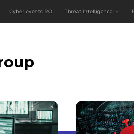
Cyber events RO
Threat Intelligence
roup