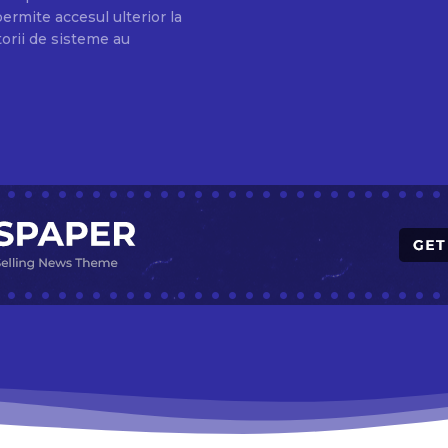
ermite accesul ulterior la
torii de sisteme au