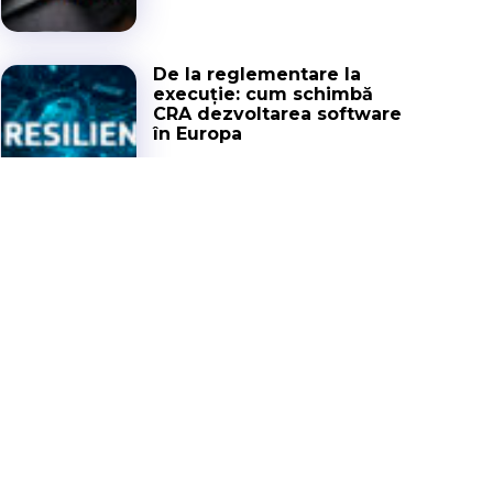
De la reglementare la
execuție: cum schimbă
CRA dezvoltarea software
în Europa
INTERVIEWS
19 MAI 2026