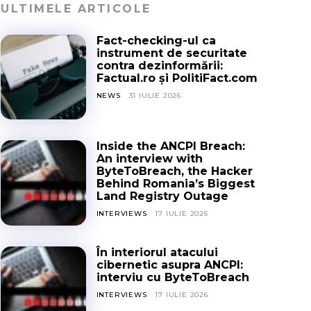
ULTIMELE ARTICOLE
Fact-checking-ul ca
instrument de securitate
contra dezinformării:
Factual.ro și PolitiFact.com
NEWS
31 IULIE 2026
Inside the ANCPI Breach:
An interview with
ByteToBreach, the Hacker
Behind Romania’s Biggest
Land Registry Outage
INTERVIEWS
17 IULIE 2026
În interiorul atacului
cibernetic asupra ANCPI:
interviu cu ByteToBreach
INTERVIEWS
17 IULIE 2026