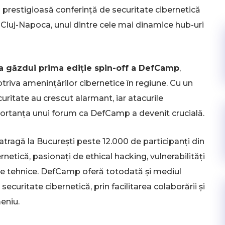
i prestigioasă conferință de securitate cibernetică
e Cluj-Napoca, unul dintre cele mai dinamice hub-uri
va găzdui prima ediție spin-off a DefCamp
,
iva amenințărilor cibernetice în regiune. Cu un
uritate au crescut alarmant, iar atacurile
mportanța unui forum ca DefCamp a devenit crucială.
atragă la București peste 12.000 de participanți din
rnetică, pasionați de ethical hacking, vulnerabilități
ățile tehnice. DefCamp oferă totodată și mediul
curitate cibernetică, prin facilitarea colaborării și
eniu.