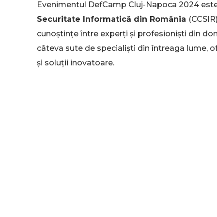
Evenimentul DefCamp Cluj-Napoca 2024 este
Securitate Informatică din România
(CCSIR)
cunoștințe între experți și profesioniști din do
câteva sute de specialiști din întreaga lume, 
și soluții inovatoare.
Printre subiectele majore care vor fi abordat
inteligența
artificială
și
automatizarea în ge
cerințe legislative cum ar fi
Directiva NIS2
și
inginerie socială vor fi de asemenea teme de d
contracararea acestor amenințări.