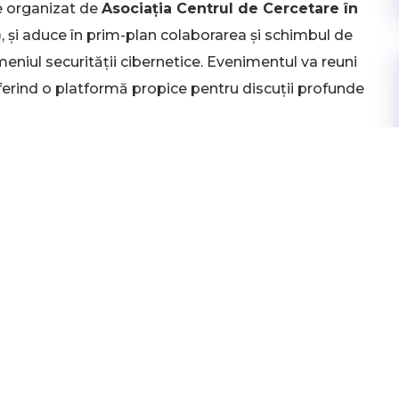
 organizat de
Asociația Centrul de Cercetare în
, și aduce în prim-plan colaborarea și schimbul de
meniul securității cibernetice. Evenimentul va reuni
oferind o platformă propice pentru discuții profunde
e se numără impactul tehnologiilor precum
stionarea riscurilor cibernetice
, dar și noile
DORA
. Manipularea prin deepfakes, dezinformare și
ezbatere, alături de soluțiile inovatoare pentru