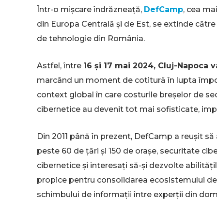
Într-o mișcare îndrăzneață,
DefCamp
, cea ma
din Europa Centrală și de Est, se extinde cătr
de tehnologie din România.
Astfel, între
16 și 17 mai 2024, Cluj-Napoca 
marcând un moment de cotitură în lupta împotr
context global în care costurile breșelor de sec
cibernetice au devenit tot mai sofisticate, i
Din 2011 până în prezent, DefCamp a reuşit să 
peste 60 de ţări şi 150 de oraşe, securitate cibe
cibernetice și interesați să-și dezvolte abilit
propice pentru consolidarea ecosistemului de se
schimbului de informații între experții din dom