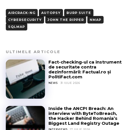
AIRCRACK-NG
AUTOPSY
BURP SUITE
CYBERSECURITY
JOHN THE RIPPER
NMAP
SQLMAP
ULTIMELE ARTICOLE
Fact-checking-ul ca instrument
de securitate contra
dezinformării: Factual.ro și
PolitiFact.com
NEWS
31 IULIE 2026
Inside the ANCPI Breach: An
interview with ByteToBreach,
the Hacker Behind Romania’s
Biggest Land Registry Outage
INTERVIEWS
17 IULIE 2026