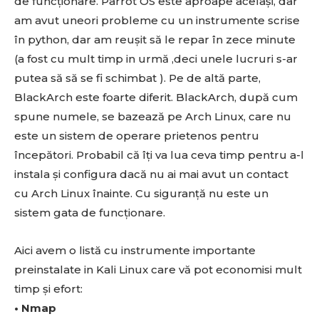
de funcționare. Parrot OS este aproape același, dar
am avut uneori probleme cu un instrumente scrise
în python, dar am reușit să le repar în zece minute
(a fost cu mult timp in urmă ,deci unele lucruri s-ar
putea să să se fi schimbat ). Pe de altă parte,
BlackArch este foarte diferit. BlackArch, după cum
spune numele, se bazează pe Arch Linux, care nu
este un sistem de operare prietenos pentru
începători. Probabil că îți va lua ceva timp pentru a-l
instala și configura dacă nu ai mai avut un contact
cu Arch Linux înainte. Cu siguranță nu este un
sistem gata de funcționare.
Aici avem o listă cu instrumente importante
preinstalate in Kali Linux care vă pot economisi mult
timp și efort:
• Nmap