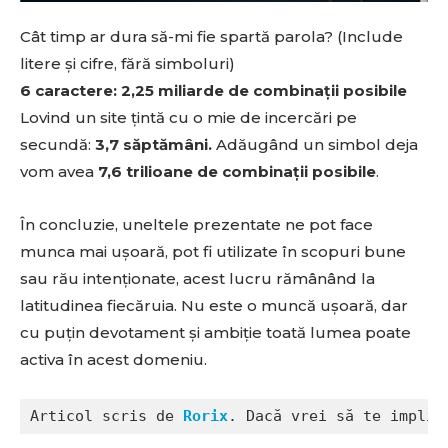
Cât timp ar dura să-mi fie spartă parola? (Include
litere și cifre, fără simboluri)
6 caractere: 2,25 miliarde de combinații posibile
Lovind un site țintă cu o mie de incercări pe
secundă:
3,7 săptămâni.
Adăugând un simbol deja
vom avea
7,6 trilioane de combinații posibile
.
În concluzie, uneltele prezentate ne pot face
munca mai ușoară, pot fi utilizate în scopuri bune
sau rău intenționate, acest lucru rămânând la
latitudinea fiecăruia. Nu este o muncă ușoară, dar
cu puțin devotament și ambiție toată lumea poate
activa în acest domeniu.
Articol scris de 
Rorix
. Dacă vrei să te implic