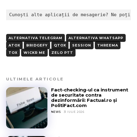
Cunoști alte aplicații de mesagerie? Ne poți c
ALTERNATIVA TELEGRAM
ALTERNATIVA WHATSAPP
ATOX
BRIDGEFY
QTOX
SESSION
THREEMA
TOX
WICKR ME
ZELO PTT
ULTIMELE ARTICOLE
Fact-checking-ul ca instrument
de securitate contra
dezinformării: Factual.ro și
PolitiFact.com
NEWS
31 IULIE 2026