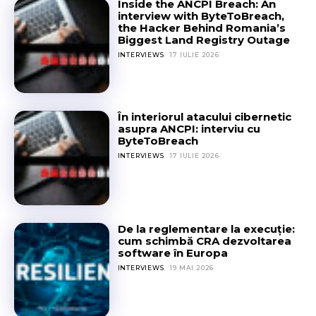
Inside the ANCPI Breach: An
interview with ByteToBreach,
the Hacker Behind Romania’s
Biggest Land Registry Outage
INTERVIEWS
17 IULIE 2026
În interiorul atacului cibernetic
asupra ANCPI: interviu cu
ByteToBreach
INTERVIEWS
17 IULIE 2026
De la reglementare la execuție:
cum schimbă CRA dezvoltarea
software în Europa
INTERVIEWS
19 MAI 2026