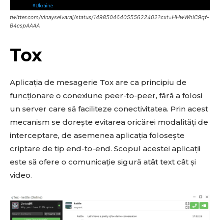
twitter.com/vinayselvaraj/status/1498504640555622402?cxt=HHwWhIC9qf-
B4cspAAAA
Tox
Aplicația de mesagerie Tox are ca principiu de
funcționare o conexiune peer-to-peer, fără a folosi
un server care să faciliteze conectivitatea. Prin acest
mecanism se dorește evitarea oricărei modalități de
interceptare, de asemenea aplicația folosește
criptare de tip end-to-end. Scopul acestei aplicații
este să ofere o comunicație sigură atât text cât și
video.