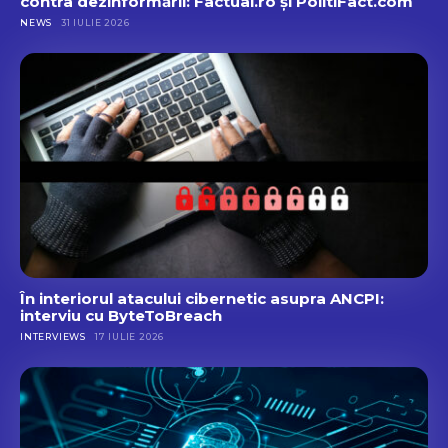
contra dezinformării: Factual.ro și PolitiFact.com
NEWS
31 IULIE 2026
În interiorul atacului cibernetic asupra ANCPI:
interviu cu ByteToBreach
INTERVIEWS
17 IULIE 2026