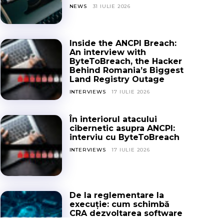
NEWS
31 IULIE 2026
Inside the ANCPI Breach:
An interview with
ByteToBreach, the Hacker
Behind Romania’s Biggest
Land Registry Outage
INTERVIEWS
17 IULIE 2026
În interiorul atacului
cibernetic asupra ANCPI:
interviu cu ByteToBreach
INTERVIEWS
17 IULIE 2026
De la reglementare la
execuție: cum schimbă
CRA dezvoltarea software
în Europa