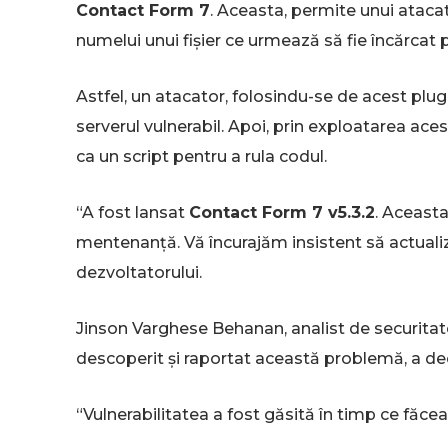
Contact Form 7
. Aceasta, permite unui atacat
numelui unui fișier ce urmează să fie încărcat 
Astfel, un atacator, folosindu-se de acest plugi
serverul vulnerabil. Apoi, prin exploatarea acest
ca un script pentru a rula codul.
“A fost lansat
Contact Form 7 v5.3.2
. Aceasta
mentenanță. Vă încurajăm insistent să actualiz
dezvoltatorului.
Jinson Varghese Behanan, analist de securitate a
descoperit și raportat această problemă, a dec
“Vulnerabilitatea a fost găsită în timp ce făc
criticitatea vulnerabilității și numărul de sit