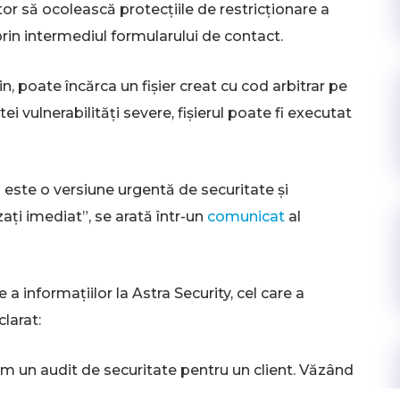
or să ocolească protecțiile de restricționare a
prin intermediul formularului de contact.
n, poate încărca un fișier creat cu cod arbitrar pe
ei vulnerabilități severe, fișierul poate fi executat
 este o versiune urgentă de securitate și
ați imediat”, se arată într-un
comunicat
al
 informațiilor la Astra Security, cel care a
larat:
eam un audit de securitate pentru un client. Văzând
e-uri web WordPress care folosesc acest plugin, am